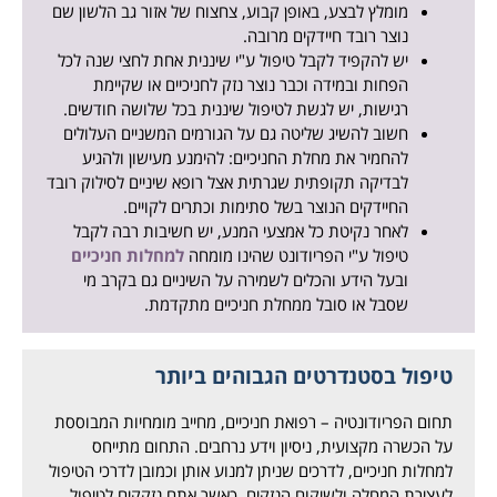
מומלץ לבצע, באופן קבוע, צחצוח של אזור גב הלשון שם
נוצר רובד חיידקים מרובה.
יש להקפיד לקבל טיפול ע"י שיננית אחת לחצי שנה לכל
הפחות ובמידה וכבר נוצר נזק לחניכיים או שקיימת
רגישות, יש לגשת לטיפול שיננית בכל שלושה חודשים.
חשוב להשיג שליטה גם על הגורמים המשניים העלולים
להחמיר את מחלת החניכיים: להימנע מעישון ולהגיע
לבדיקה תקופתית שגרתית אצל רופא שיניים לסילוק רובד
החיידקים הנוצר בשל סתימות וכתרים לקויים.
לאחר נקיטת כל אמצעי המנע, יש חשיבות רבה לקבל
טיפול ע"י הפריודונט שהינו מומחה
למחלות חניכיים
ובעל הידע והכלים לשמירה על השיניים גם בקרב מי
שסבל או סובל ממחלת חניכיים מתקדמת.
טיפול בסטנדרטים הגבוהים ביותר
תחום הפריודונטיה – רפואת חניכיים, מחייב מומחיות המבוססת
על הכשרה מקצועית, ניסיון וידע נרחבים. התחום מתייחס
למחלות חניכיים, לדרכים שניתן למנוע אותן וכמובן לדרכי הטיפול
לעצירת המחלה ולשיקום הנזקים. כאשר אתם נזקקים לטיפול