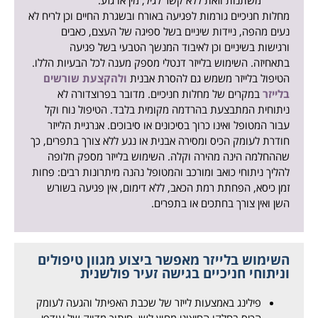
משתנות וזאת ללא קשר לגיל, מין או גזע.
מחלות חניכיים גורמות לפגיעה באורח ובשגרת החיים וכן לריח לא
נעים מהפה, ניידות שיניים בשל ספיגה של העצם, כאבים
ורגישות בשיניים וכן לאיבוד המנשך הטבעי בשל פגיעה
בתאחיזה. השימוש בלייזר דנטלי מספק מענה לכל הבעיות הללו.
הטיפול בלייזר משמש גם להסרת אבנית
ולהקצעת שורשים
בלייזר
במקרים של מחלות חניכיים. מדובר בפרוצדורה לא
ניתוחית המתבצעת בהרדמה מקומית בלבד. הטיפול נוח וקל
עבור המטופל ואינו כרוך בסיכונים או סיבוכים. אנרגיית הלייזר
חודרת לעומק הכיס ומסירה אבנית או נגע ללא צורך בתפרים, כך
שההחלמה הינה מהירה וקלה. השימוש בלייזר מספק חלופה
להליך ניתוחי כואב ומורכב והמטופל נהנה מיתרונות רבים: פחות
זמן כיסא, הפחתת רמת הכאב, ללא דימום, אין פגיעה בשורש
השן ואין צורך בחתכים או בתפרים.
השימוש בלייזר מאפשר ביצוע מגוון טיפולים
וניתוחי חניכיים בגישה זעיר פולשנית
פילינג באמצעות לייזר של שכבת האפיתל והגעה לעומק
הכיס בחלקו החיצוני מחוץ לשן. חיתוך מדויק של עודפי