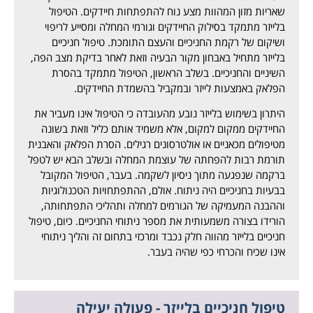
שאריות מזון המהוות מצע נוח להתפתחות חיידקים. הטיפול
בלייזר מתמקד בסילוק החיידקים וגורמי המחלה ומסייע לריפוי
ושיקום של רקמת החניכיים והעצם התומכת. טיפול חניכיים
בלייזר מתחיל באבחון מקור הבעיה וזאת לאחר בדיקת מצב הפה,
השיניים והחניכיים. בשלב הראשון, הטיפול מתמקד בהסרת
הפלאק באמצעות לייזר ובמקביל בהשמדת החיידקים.
היתרון בשימוש בלייזר נובע מהעובדה כי הטיפול אינו מעביר את
החיידקים ממקום למקום, אלא משמיד אותם כליל וזאת בשונה
מטיפולים מכאניים או אולטרסונים רגילים. הסרת הפלאק והאבנית
תורמת רבות להפחתה של עוצמת המחלה ובשלב הבא יש לטפל
ברקמה שנפגעה מתוך ניסיון לשקמה. בעבר, הטיפול המקובל
בבעיות בחניכיים היה ניתוח. אולם, ההתפתחויות הטכנולוגיות
וההבנה המעמיקה של הגורמים למחלה ותהליכי התפתחותה,
הורידו בצורה משמעותית את מספר ניתוחי החניכיים. כיום, טיפול
חניכיים בלייזר מהווה חלק נכבד ומרכזי בתחום זה והליך ניתוחי
אינו שכיח והכרחי כפי שהיה בעבר.
טיפול חניכיים בלייזר - פעולה יעילה