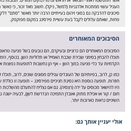
אשר התפשטו לאזורי הצוואר או הראש וגרמו לנזקים חמורים. תגובות כת
העגיל עשוי ממתכות אלרגניות (למשל, ניקל). חשוב מאד זכור, כי כאשר
סיכונים להדבקה גם בסוגי זיהום בעייתיים הרבה יותר מאשר "סתם" דל
פחות, שאתם עלולים לקבל בעת עשיית פירסינג במקום מפוקפק.
הסיבוכים המאוחרים
הסיבוכים המאוחרים הם כרוניים ובעיקרם, הם נובעים בשל פגיעה טראומ
תוכלו להבחין בסימני שבירת שכבת האמייל או תלוליות השן. בנוסף, הימ
הקדמיות עד כדי פגיעה במוך השן – אף הן נחשבות לתופעות נפוצות אצ
כמו כן, לרוב, בפיותיהם של העונדים עגילים מסוגים שונים, לרוב, תוכלו 
חוזרות. תופעה נוספת היא נסיגת חניכיים מפירסינג – תופעה זו כולל
היו להישאר מכוסים על ידה (רצסיה). גם אם נצליח להתעלם מהשלכות הר
חום / קור או אכילת מתוק ואובדן התמיכה הנדרשת לשן), לבעיה ישנה
השיניים נראות כארוכות יותר.
אולי יעניין אותך גם: