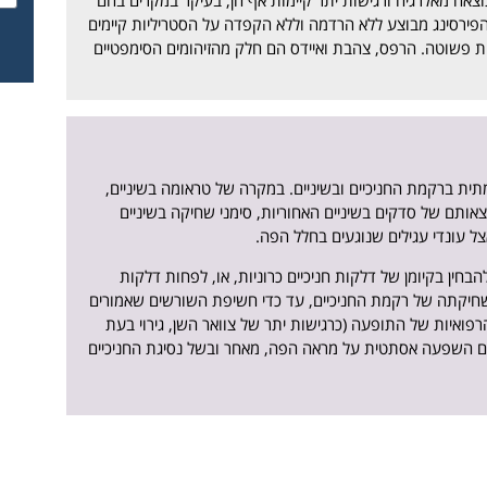
וצאה מאלרגיה ורגישות יתר קיימות אף הן, בעיקר במקרים בהם
 הפירסינג מבוצע ללא הרדמה וללא הקפדה על הסטריליות קיימים
קת פשוטה. הרפס, צהבת ואיידס הם חלק מהזיהומים הסימפטיים
תית ברקמת החניכיים ובשיניים. במקרה של טראומה בשיניים,
צאותם של סדקים בשיניים האחוריות, סימני שחיקה בשיניים
ל עונדי עגילים שנוגעים בחלל הפה.
להבחין בקיומן של דלקות חניכיים כרוניות, או, לפחות דלקות
ת שחיקתה של רקמת החניכיים, עד כדי חשיפת השורשים שאמורים
פואיות של התופעה (כרגישות יתר של צוואר השן, גירוי בעת
 גם השפעה אסתטית על מראה הפה, מאחר ובשל נסיגת החניכיים