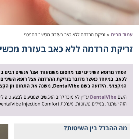
עמוד הבית
>
זריקת הרדמה ללא כאב בעזרת מכשיר מהפכני
זריקת הרדמה ללא כאב בעזרת מכשיר
הפחד מרופא השיניים יוצר מחסום משמעותי אצל אנשים רבים בתחו
לכאב, במיוחד כאשר מדובר בזריקת ההרדמה אצל רופא השיניים.
המקצועי, הידועה בשם DentalVibe, משנה את התחום מן הקצה אל הקצה.
השם
DentalVibe
עדיין לא מוכר לרוב האנשים שמגיעים לבצע טיפולי 
הזה ישתנה. במילים פשוטות, מערכת DentalVibe Injection Comfort מציגה גישה פורצת דרך למתן הרדמה מקומית.
מה ההבדל בין השיטות?