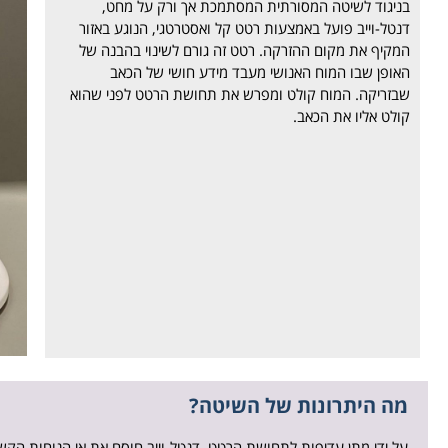
בניגוד
לשיטה
המסורתית
המסתמכת
אך
ורק
על
מחט
,
דנטל-
וייב
פועל באמצעות
רטט
קל
ו
אסטרטגי
,
הנוגע ב
אזור
המקיף
את
מקום
ההזרקה
.
רטט
זה
גורם לשינוי
ב
הבנה
של
האופן
שבו
המוח
האנושי
מעבד
מידע
חושי
של הכאב
שבזריקה.
המוח
קולט
ומפרש
את
תחושת
הרטט
לפני
שהוא
קולט אליו את ה
כאב
.
מה היתרונות של השיטה?
על ידי מתן עדיפות לתחושת הרטט, דנטל-וייב חוסם את אי הנוחות הק