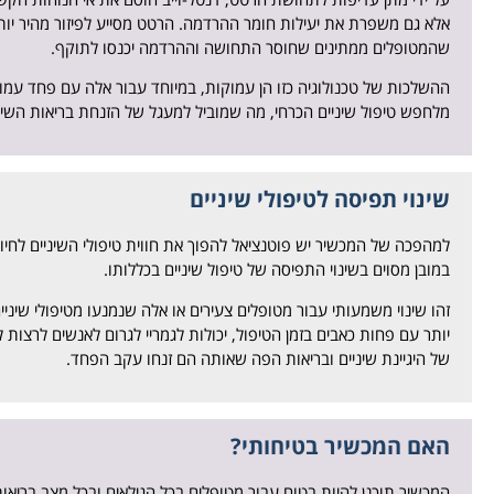
אלא גם משפרת את יעילות חומר ההרדמה. הרטט מסייע לפיזור מהיר יו
שהמטופלים ממתינים שחוסר התחושה וההרדמה יכנסו לתוקף.
ההשלכות של טכנולוגיה כזו הן עמוקות, במיוחד עבור אלה עם פחד עמ
מלחפש טיפול שיניים הכרחי, מה שמוביל למעגל של הזנחת בריאות השיני
שינוי תפיסה לטיפולי שיניים
למהפכה של המכשיר יש פוטנציאל להפוך את חווית טיפולי השיניים לחי
במובן מסוים בשינוי התפיסה של טיפול שיניים בכללותו.
זהו שינוי משמעותי עבור מטופלים צעירים או אלה שנמנעו מטיפולי שיניי
יותר עם פחות כאבים בזמן הטיפול, יכולות לגמריי לגרום לאנשים לרצות
של היגיינת שיניים ובריאות הפה שאותה הם זנחו עקב הפחד.
האם המכשיר בטיחותי?
המכשיר תוכנן להיות בטוח עבור מטופלים בכל הגילאים ובכל מצב בריאו